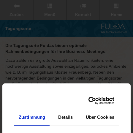
Zurück
Menü
Kontakt
Home
Tagungsorte
Die Tagungsorte Fuldas bieten optimale
Rahmenbedingungen für Ihre Business-Meetings.
Dazu zählen eine große Auswahl an Räumlichkeiten, eine
hochwertige Ausstattung sowie einzigartiges, barockes Ambiente
wie z. B. im Tagungshaus Kloster Frauenberg. Neben den
hervorragenden Bedingungen in den vielfältigen Tagungsorten
ist die Erreichbarkeit der Stadt Fulda ein weiterer Vorteil für Sie.
Egal aus welcher Richtung Sie und Ihre Teilnehmer anreisen:
Der Tagungsort Fulda liegt inmitten Deutschlands und ist quasi
von allen Großstädten in ca. 3 Stunden zu erreichen. Hierfür
sorgen eine ausgezeichnete ICE-Anbindung mit täglich 135
Stopps sowie die unmittelbare Lage an den Autobahnen A7 und
Zustimmung
Details
Über Cookies
A66.
Einmal angekommen, werden Sie und Ihre Tagungsgäste die