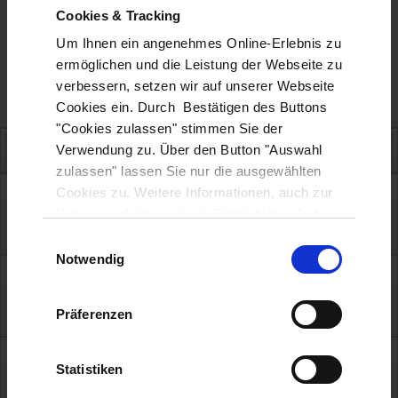
kurzen Wege in der Stadt zu schätzen wissen. Von den zentralen
Cookies & Tracking
Tagungsorten können Sie in wenigen Minuten die Stadt zu Fuß
erkunden und Restaurants oder Hotels besuchen. Dazu laden
Um Ihnen ein angenehmes Online-Erlebnis zu
zahlreiche Grünflächen zum Verweilen und Entspannen ein.
ermöglichen und die Leistung der Webseite zu
Entdecken Sie jetzt die Tagungsorte Fuldas und buchen Ihren
verbessern, setzen wir auf unserer Webseite
Tagungsraum. Wir freuen auf Sie.
Cookies ein. Durch Bestätigen des Buttons
"Cookies zulassen" stimmen Sie der
Verwendung zu. Über den Button "Auswahl
zulassen" lassen Sie nur die ausgewählten
Messe-Galerie
Cookies zu. Weitere Informationen, auch zur
Stadtrand
Datenverarbeitung durch Drittanbieter, finden
Sie in unserer
Datenschutzerklärung
und
Einwilligungsauswahl
unserem
Impressum
.
Notwendig
Bioland-Treffpunkt
Zentral
max. 20 Personen
Präferenzen
3 Tagungsräume
Tagungsräume der Deutschen PalliativStiftung
Statistiken
Zentral
max. 80 Personen
3 Tagungsräume