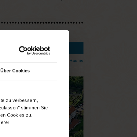
Sortierung:
Lage
|
Personen
|
Räume
Über Cookies
te zu verbessern,
 zulassen" stimmen Sie
ten Cookies zu.
serer