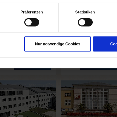
ITZ FULDA
BONIFATIUSHAUS
Präferenzen
Statistiken
Zentral
Stadtrand
65
max. 170 Personen
max. 150 Personen
Nur notwendige Cookies
Coo
4 Tagungsräume
11 Tagungsräume
Mehr Informationen
Mehr Informationen