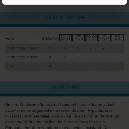
• Headset
TAGUNGSRÄUME
Name
Größe (m²)
Konferenzraum "groß"
105
80
20
20
20
—
Konferenzraum "klein"
40
20
8
8
8
—
Büro
40
—
—
—
6
—
ZUSATZINFO
Unsere Konferenzräume sind lichtdurchflutet, können jedoch
auch teilweise abgedunkelt werden. Beamer, Flipchart und
Präsentationsmaterialien können wir Ihnen für Ihren Aufenthalt
gerne zur Verfügung stellen. Im Haus selbst gibt es ein
Parkhaus. Vor dem Gebäude gibt es einen Taxistand. Der