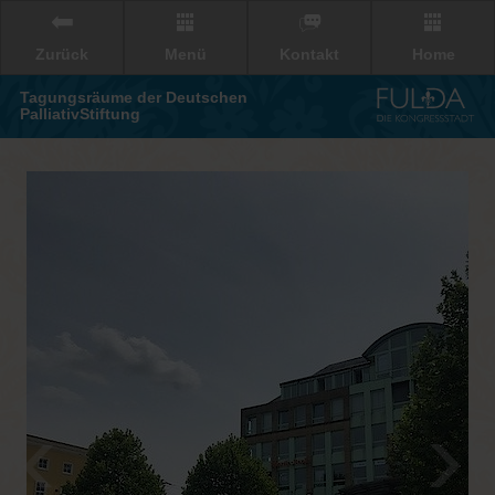
Zurück
Menü
Kontakt
Home
Tagungsräume der Deutschen
PalliativStiftung