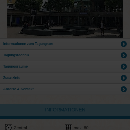
Informationen zum Tagungsort
Tagungstechnik
Tagungsräume
Zusatzinfo
Anreise & Kontakt
INFORMATIONEN
Zentral
max. 80