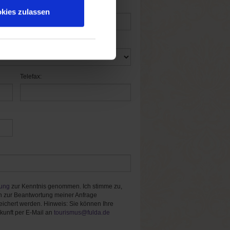
kies zulassen
Telefax:
rung
zur Kenntnis genommen. Ich stimme zu,
 zur Beantwortung meiner Anfrage
ichert werden. Hinweis: Sie können Ihre
ukunft per E-Mail an
tourismus@fulda.de