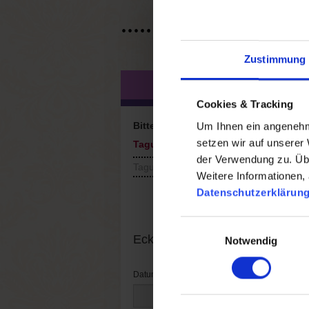
Zustimmung
BUCHUNGSAN
Cookies & Tracking
Um Ihnen ein angenehme
Bitte unterbreiten Sie mir ein Angebo
setzen wir auf unserer
Tagungs- und Kongresshotels
der Verwendung zu. Übe
TagungsKloster Frauenberg
Weitere Informationen, 
Datenschutzerklärun
Einwilligungsauswahl
Eckdaten zur Tagung
Notwendig
Datum von:
Uhrz