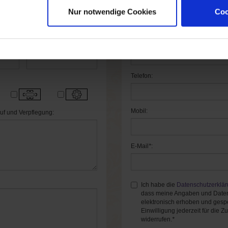
PLZ/Ort
*
:
eit bis:
Nur notwendige Cookies
Coo
Land
*
:
Anzahl DZ:
Telefon:
Mobil:
uf und Verpflegung:
E-Mail
*
:
Ich habe die
Datenschutzerklä
dass meine Angaben und Daten
elektronisch erhoben und gespe
Einwilligung jederzeit für die Z
widerrufen.
*