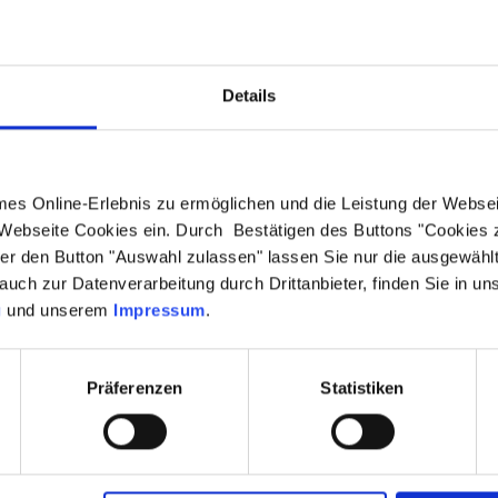
Details
FRAGE
KUN
s Online-Erlebnis zu ermöglichen und die Leistung der Websei
t für folgende Objekte:
Anrede
*
:
 Webseite Cookies ein. Durch Bestätigen des Buttons "Cookies
r den Button "Auswahl zulassen" lassen Sie nur die ausgewähl
Vorname
*
:
auch zur Datenverarbeitung durch Drittanbieter, finden Sie in un
g
und unserem
Impressum
.
Auswahl erweitern
Firma:
Präferenzen
Statistiken
Straße/Hausnummer
*
:
eit von: