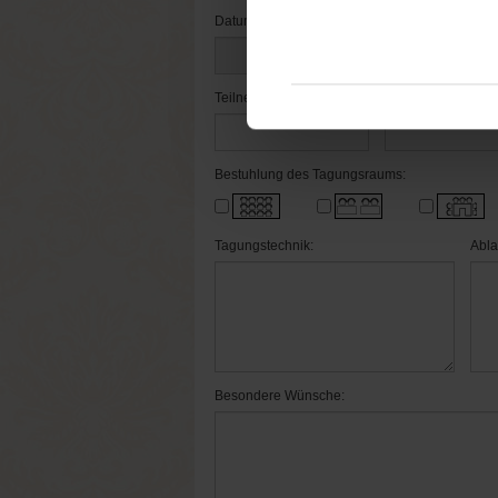
Datum bis:
Uhrz
Teilnehmerzahl:
Anzahl EZ:
Bestuhlung des Tagungsraums:
Tagungstechnik:
Abla
Besondere Wünsche: