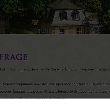
frage
chst vollständig aus, damit wir für Sie eine Anfrage in den gewünschten
r Rahmenprogramme über die jeweiligen Angebotsseiten ausgewählt ha
t unserer Tagungshotels bzw. Veranstaltungsorte für Tagungen und d
d senden Sie uns die ausgefüllte Anfrage.
informiert haben, unterbreiten wir Ihnen gerne ein schriftliches Angebot