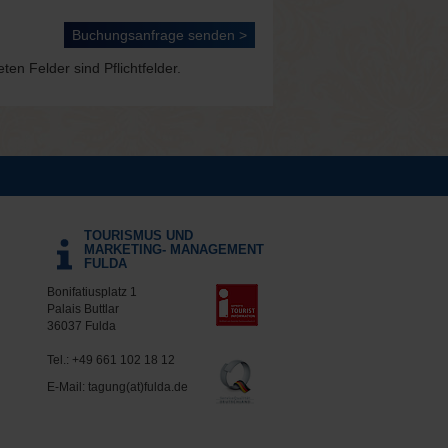
en Felder sind Pflichtfelder.
TOURISMUS UND
MARKETING- MANAGEMENT
FULDA
Bonifatiusplatz 1
Palais Buttlar
36037 Fulda
Tel.:
+49 661 102 18 12
E-Mail:
tagung(at)fulda.de