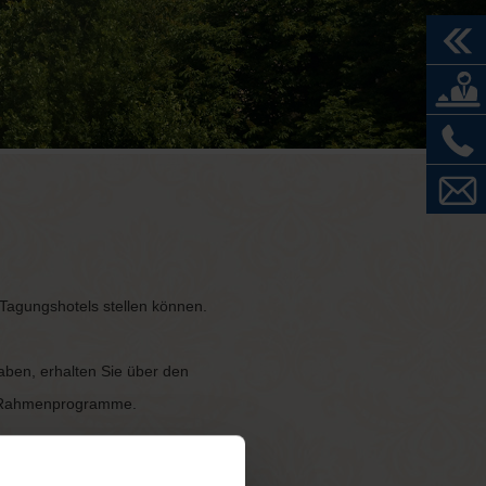
 Tagungshotels stellen können.
ben, erhalten Sie über den
er Rahmenprogramme.
.