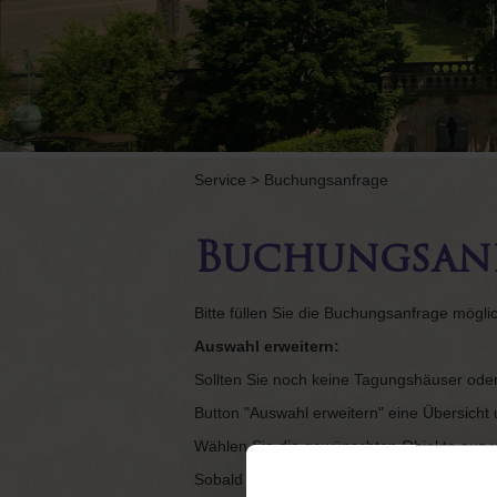
Service
>
Buchungsanfrage
Buchungsan
Bitte füllen Sie die Buchungsanfrage mögli
Auswahl erweitern:
Sollten Sie noch keine Tagungshäuser ode
Button "Auswahl erweitern" eine Übersich
Wählen Sie die gewünschten Objekte aus un
Sobald wir uns über die freien Kapazitäten 