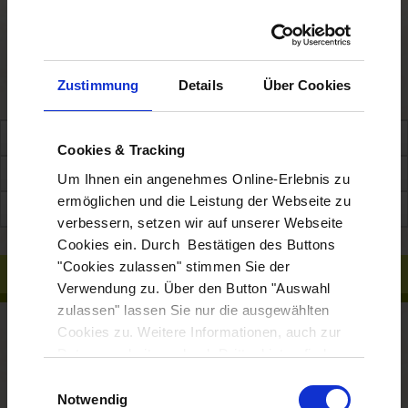
Zustimmung
Details
Über Cookies
Informationen
Cookies & Tracking
Preise
Um Ihnen ein angenehmes Online-Erlebnis zu
ermöglichen und die Leistung der Webseite zu
Weitere Infos
verbessern, setzen wir auf unserer Webseite
Cookies ein. Durch Bestätigen des Buttons
"Cookies zulassen" stimmen Sie der
INFORMATIONEN
Verwendung zu. Über den Button "Auswahl
zulassen" lassen Sie nur die ausgewählten
nach Absprache
bis 250 Personen
Cookies zu. Weitere Informationen, auch zur
Datenverarbeitung durch Drittanbieter, finden
3 bis 4 Stunden
Sie in unserer
Datenschutzerklärung
und
Einwilligungsauswahl
Wer kennt sie nicht, die Seifenkisten der Kindheit? Mit diesen
unserem
Impressum
.
Notwendig