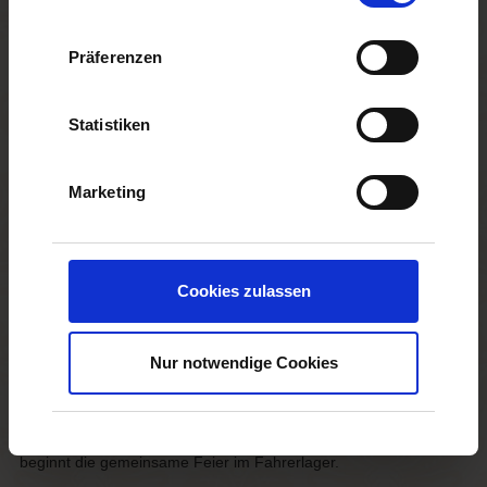
schönen Erinnerungen bieten wir ein Teamevent, bei dem
gemeinsames Tüfteln, Hämmern, Schrauben und Malen die
Kreativität und Geschicklichkeit der Teilnehmer herausfordert.
Präferenzen
Wir teilen Ihre Teilnehmer in Teams mit ca. 6-8 Personen auf.
Jedes Team erhält einen Bausatz mit Holzteilen, Schrauben,
Statistiken
Muttern, Umlenkrollen, Seilen, Achsen, Räder etc. Ergänzt wird
die Ausstattung mit Farben und für den Fahrer mit Rennanzug
und Helm. So ausgestattet beginnen die Teams mit Spaß und
Kreativität ihren fahrbaren Untersatz zu bauen. Mit vereinten
Marketing
Kräften muss in kürzester Zeit ein eigenes fahrtüchtiges und
möglichst originelles Auto gebaut werden, das eine Lenkung und
eine Bremse besitzt.
Bevor das Rennen beginnt, erfolgt die Bewertung der
Cookies zulassen
Seifenkisten durch die anderen Teams, denn nicht nur die
Fahrzeit trägt zum Sieg bei sondern auch das „Styling“ der
Fahrzeuge.
Nur notwendige Cookies
Begleitet durch einen professionellen Moderator und die
Anfeuerungsrufe der Zuschauer wird die Zeit auf einem
abgesteckten Parcour genommen.
Nach anschließender Siegerehrung und Champagnerdusche
beginnt die gemeinsame Feier im Fahrerlager.