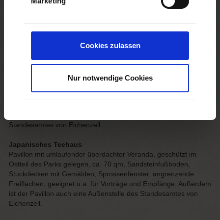
Marketing
Alte Reithalle
Rustikale Halle mit großer Toreinfahrt, offenem Dachstuhl und
Bühne, ca. 220 qm, bis 200 Personen, geeignet u.a. für
Cookies zulassen
Konzerte.
Chinesischer Pavillon
Pavillon mit einem Raum, inmitten des idyllischen
Nur notwendige Cookies
Landschaftsparks, ca. 50 qm, Sandsteinfußboden, Stuckdecken,
Flügeltüren, Sprossenfenster, angrenzende Freiflächen,
geeignet u.a. für Hochzeiten, Seminare, Vorträge und Empfänge.
Außerdem ist der Pavillon auch eine Außenstelle des
Standesamtes von Eichenzell.
Japanisches Teehaus
Pavillon mit umlaufender überdachter Veranda, geschützt im
Ostteil des Parks gelegen, ca. 70 qm, Sandsteinfußboden,
Stuckdecken mit Gemälden, Sprossenfenster, angrenzende
Freiflächen, geeignet u.a. für Vorträge und Empfänge. Außerdem
ist der Pavillon auch eine Außenstelle des Standesamtes von
Eichenzell.