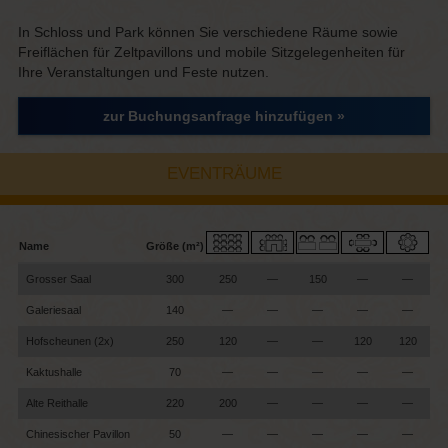
In Schloss und Park können Sie verschiedene Räume sowie
Freiflächen für Zeltpavillons und mobile Sitzgelegenheiten für
Ihre Veranstaltungen und Feste nutzen.
zur Buchungsanfrage hinzufügen »
EVENTRÄUME
Name
Größe (m²)
Grosser Saal
300
250
—
150
—
—
Galeriesaal
140
—
—
—
—
—
Hofscheunen (2x)
250
120
—
—
120
120
Kaktushalle
70
—
—
—
—
—
Alte Reithalle
220
200
—
—
—
—
Chinesischer Pavillon
50
—
—
—
—
—