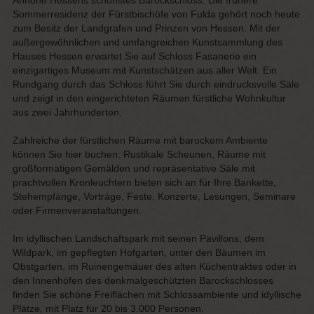
Anhöhe Hessens schönstes Barockschloss. Die frühere
Sommerresidenz der Fürstbischöfe von Fulda gehört noch heute
zum Besitz der Landgrafen und Prinzen von Hessen. Mit der
außergewöhnlichen und umfangreichen Kunstsammlung des
Hauses Hessen erwartet Sie auf Schloss Fasanerie ein
einzigartiges Museum mit Kunstschätzen aus aller Welt. Ein
Rundgang durch das Schloss führt Sie durch eindrucksvolle Säle
und zeigt in den eingerichteten Räumen fürstliche Wohnkultur
aus zwei Jahrhunderten.
Zahlreiche der fürstlichen Räume mit barockem Ambiente
können Sie hier buchen: Rustikale Scheunen, Räume mit
großformatigen Gemälden und repräsentative Säle mit
prachtvollen Kronleuchtern bieten sich an für Ihre Bankette,
Stehempfänge, Vorträge, Feste, Konzerte, Lesungen, Seminare
oder Firmenveranstaltungen.
Im idyllischen Landschaftspark mit seinen Pavillons, dem
Wildpark, im gepflegten Hofgarten, unter den Bäumen im
Obstgarten, im Ruinengemäuer des alten Küchentraktes oder in
den Innenhöfen des denkmalgeschützten Barockschlosses
finden Sie schöne Freiflächen mit Schlossambiente und idyllische
Plätze, mit Platz für 20 bis 3.000 Personen.