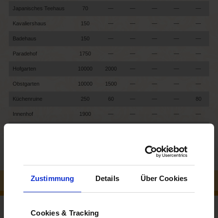
Japanisches Teehaus
70
—
—
—
—
—
Kavaliershaus
150
—
—
—
—
—
Badehaus
150
—
—
—
—
—
Paradehof
1750
—
—
—
—
—
Hofgarten
10000
2000
—
—
—
—
Obstgarten
10000
1500
—
—
—
—
Küchenruine
250
60
—
—
—
80
Innenhof
1900
—
—
—
—
—
Wirtschaftshof
2800
—
—
—
—
—
Orangeriegarten
1000
500
—
—
—
—
Zustimmung
Details
Über Cookies
ZUSATZINFO
Veranstaltungsräume:
Cookies & Tracking