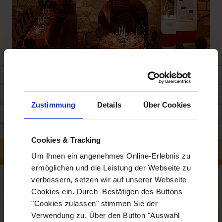
Informationen
Eventräume
Zustimmung
Details
Über Cookies
Anreise & Kontakt
Cookies & Tracking
INFORMATIONEN
Um Ihnen ein angenehmes Online-Erlebnis zu
ermöglichen und die Leistung der Webseite zu
verbessern, setzen wir auf unserer Webseite
Stadtrand
max. 150
Cookies ein. Durch Bestätigen des Buttons
3 km
1,5 km
"Cookies zulassen" stimmen Sie der
Das Deutsche Feuerwehr-Museum ist ein moderner Bau direkt
Verwendung zu. Über den Button "Auswahl