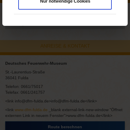
Nur notwendige Cookies
Name
Größe (m²)
Ausstellung
215
—
—
—
150
120
ANREISE & KONTAKT
Deutsches Feuerwehr-Museum
St.-Laurentius-Straße
36041 Fulda
Telefon: 0661/75017
Telefax: 0661/241757
<link info@dfm-fulda.de>info@dfm-fulda.de</link>
<link
www.dfm-fulda.de
_blank external-link-new-window "Öffnet
externen Link in neuem Fenster">www.dfm-fulda.de</link>
Route berechnen