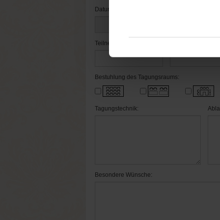
Datum bis:
Uhrz
Teilnehmerzahl:
Anzahl EZ:
Bestuhlung des Tagungsraums:
Tagungstechnik:
Abla
Besondere Wünsche: