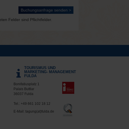
en Felder sind Pflichtfelder.
TOURISMUS UND
MARKETING- MANAGEMENT
FULDA
Bonifatiusplatz 1
Palais Buttlar
36037 Fulda
Tel.:
+49 661 102 18 12
E-Mail:
tagung(at)fulda.de