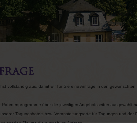
frage
chst vollständig aus, damit wir für Sie eine Anfrage in den gewünschten
r Rahmenprogramme über die jeweiligen Angebotsseiten ausgewählt ha
t unserer Tagungshotels bzw. Veranstaltungsorte für Tagungen und d
d senden Sie uns die ausgefüllte Anfrage.
informiert haben, unterbreiten wir Ihnen gerne ein schriftliches Angebot