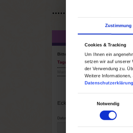
Zustimmung
BUCHUNGSAN
Cookies & Tracking
Um Ihnen ein angenehme
Bitte unterbreiten Sie mir ein Angebo
setzen wir auf unserer
Tagungs- und Kongresshotels
der Verwendung zu. Übe
Maritim Hotel am Schlossgarten
Weitere Informationen, 
Datenschutzerklärun
Einwilligungsauswahl
Eckdaten zur Tagung
Notwendig
Datum von:
Uhrz