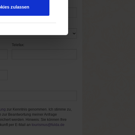
kies zulassen
Telefax:
rung
zur Kenntnis genommen. Ich stimme zu,
 zur Beantwortung meiner Anfrage
ichert werden. Hinweis: Sie können Ihre
ukunft per E-Mail an
tourismus@fulda.de