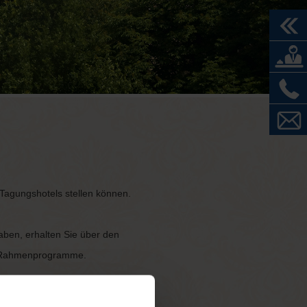
 Tagungshotels stellen können.
ben, erhalten Sie über den
er Rahmenprogramme.
.