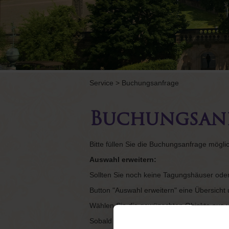
Service
>
Buchungsanfrage
Buchungsan
Bitte füllen Sie die Buchungsanfrage mögli
Auswahl erweitern:
Sollten Sie noch keine Tagungshäuser ode
Button "Auswahl erweitern" eine Übersich
Wählen Sie die gewünschten Objekte aus un
Sobald wir uns über die freien Kapazitäten 