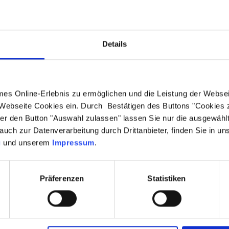
Details
FRAGE
KUN
s Online-Erlebnis zu ermöglichen und die Leistung der Websei
t für folgende Objekte:
Anrede
*
:
 Webseite Cookies ein. Durch Bestätigen des Buttons "Cookies
r den Button "Auswahl zulassen" lassen Sie nur die ausgewähl
Vorname
*
:
auch zur Datenverarbeitung durch Drittanbieter, finden Sie in un
g
und unserem
Impressum
.
Auswahl erweitern
Firma:
Präferenzen
Statistiken
Straße/Hausnummer
*
:
eit von: