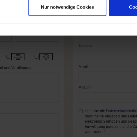
PLZ/Ort
*
:
eit bis:
Nur notwendige Cookies
Coo
Land
*
:
Anzahl DZ:
Telefon:
Mobil:
uf und Verpflegung:
E-Mail
*
:
Ich habe die
Datenschutzerklä
dass meine Angaben und Daten
elektronisch erhoben und gespe
Einwilligung jederzeit für die Z
widerrufen.
*