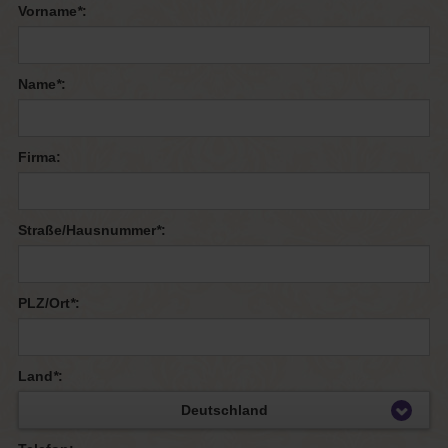
Vorname
*
:
Name
*
:
Firma:
Straße/Hausnummer
*
:
PLZ/Ort
*
:
Land
*
: