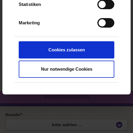
Ablauf und Verpflegung:
Statistiken
Marketing
Besondere Wünsche:
Cookies zulassen
Nur notwendige Cookies
KUNDENANGABEN
Anrede
*
: