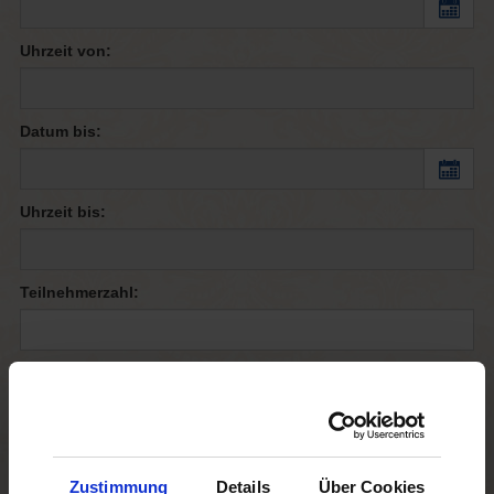
Uhrzeit von:
Datum bis:
Uhrzeit bis:
Teilnehmerzahl:
Anzahl EZ:
Anzahl DZ:
Zustimmung
Details
Über Cookies