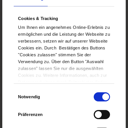
Bestuhlung des Tagungsraums:
Cookies & Tracking
Reihenbestuhlung
Um Ihnen ein angenehmes Online-Erlebnis zu
ermöglichen und die Leistung der Webseite zu
Parlamentarisch
verbessern, setzen wir auf unserer Webseite
Cookies ein. Durch Bestätigen des Buttons
U-Form
"Cookies zulassen" stimmen Sie der
Verwendung zu. Über den Button "Auswahl
Blockform
zulassen" lassen Sie nur die ausgewählten
Cookies zu. Weitere Informationen, auch zur
Runde Tische
Datenverarbeitung durch Drittanbieter, finden
Sie in unserer
Datenschutzerklärung
und
Einwilligungsauswahl
Tagungstechnik:
unserem
Impressum
.
Notwendig
Präferenzen